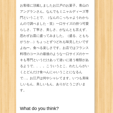
お客様に頂戴しましたお江戸のお菓子。青山の
アングランさん。なんでもミニャルディーズ専
門ということで、（なんのこっちゃようわから
んので調べました・笑）一口サイズの持つ可愛
らしさ、丁寧さ、美しさ、がなんとも言えず、
思わずお皿に盛ってみました。（盛る、ともち
がうか…）ちょっとずつどれも味見したいです
よねー。食べる楽しさです。お店ではフランス
料理のコースの最後のような一口サイズのケー
キも専門というだけあって迷いに迷う種類があ
るようで、、、。こういうとこ、わたしらがい
くとどんだけ食べんにゃいうことになるん
で…。お江戸は何やシャレてます。いつも美味
しいもん、美しいもん、ありがとうございま
す。
What do you think?