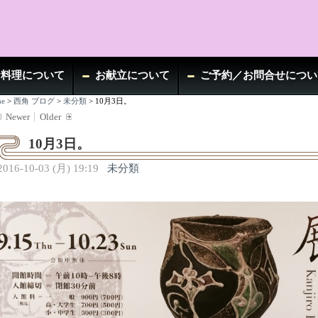
お料理について
お献立について
ご予約／お問合せについ
e
>
西角 ブログ
>
未分類
>
10月3日。
Newer
Older
10月3日。
2016-10-03 (月) 19:19
未分類