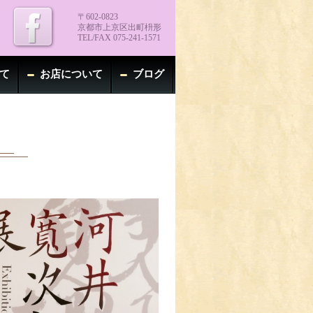
〒602-0823
京都市上京区出町枡形
TEL/FAX 075-241-1571
て
お店について
ブログ