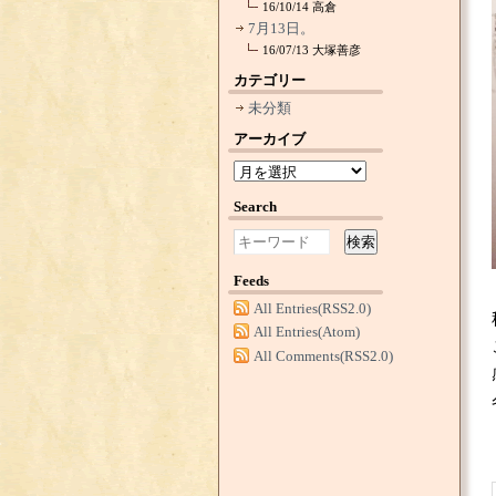
16/10/14
高倉
7月13日。
16/07/13
大塚善彦
カテゴリー
未分類
アーカイブ
Search
検索
Feeds
All Entries(RSS2.0)
All Entries(Atom)
All Comments(RSS2.0)