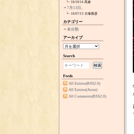
16/10/14
高倉
7月13日。
16/07/13
大塚善彦
カテゴリー
未分類
アーカイブ
Search
検索
Feeds
All Entries(RSS2.0)
All Entries(Atom)
All Comments(RSS2.0)