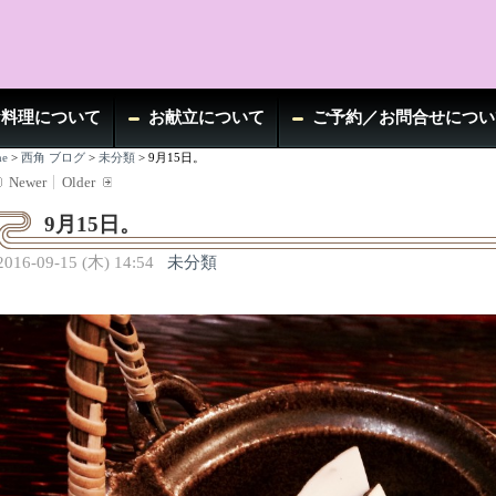
お料理について
お献立について
ご予約／お問合せについ
e
>
西角 ブログ
>
未分類
>
9月15日。
Newer
Older
9月15日。
2016-09-15 (木) 14:54
未分類