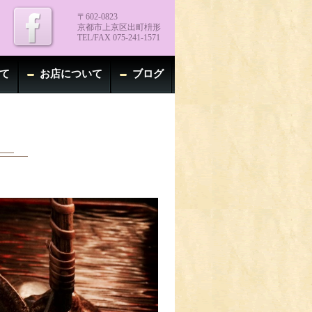
〒602-0823
京都市上京区出町枡形
TEL/FAX 075-241-1571
て
お店について
ブログ