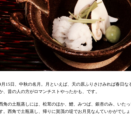
9月15日、中秋の名月。月といえば、天の原ふりさけみれば春日な
か、昔の人の方がロマンチストやったかも、です。
西角の土瓶蒸しには、松茸のほか、鱧、みつば、銀杏のみ、いたっ
す。西角で土瓶蒸し、帰りに賀茂の堤でお月見なんていかがでしょ