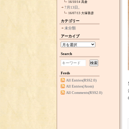
16/10/14
高倉
7月13日。
16/07/13
大塚善彦
カテゴリー
未分類
アーカイブ
Search
検索
Feeds
All Entries(RSS2.0)
All Entries(Atom)
All Comments(RSS2.0)