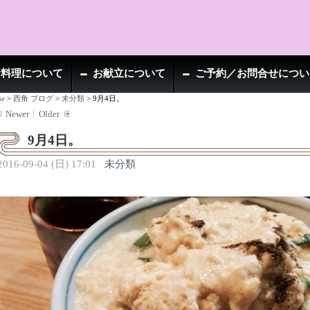
お料理について
お献立について
ご予約／お問合せについ
e
>
西角 ブログ
>
未分類
>
9月4日。
Newer
Older
9月4日。
2016-09-04 (日) 17:01
未分類