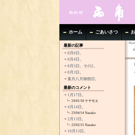
ホーム
ごあいさつ
Hom
最新の記事
8月6日。
8月4日。
8月3日。その2。
8月3日。
葉月八月御朔日。
最新のコメント
1月17日。
24/01/18
ケヤモエ
4月14日。
23/04/14
Nanako
2月13日。
23/02/15
Nanako
10月13日。