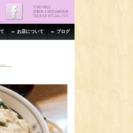
〒602-0823
京都市上京区出町枡形
TEL/FAX 075-241-1571
て
お店について
ブログ