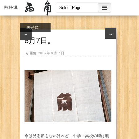
未分類
→
←
8月7日。
By 西角, 2016 年 8 月 7 日
今は見る影もないけれど、中学・高校の時は明