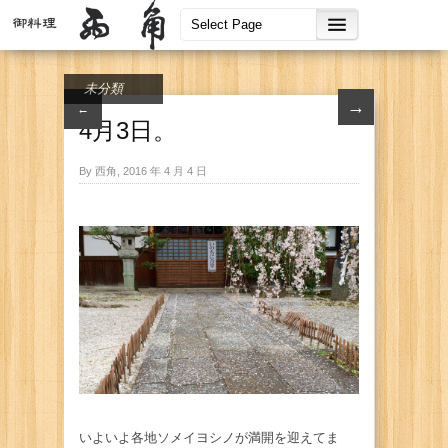
未分類
→
←
4月3日。
By 西角, 2016 年 4 月 4 日
いよいよ各地ソメイヨシノが満開を迎えてま