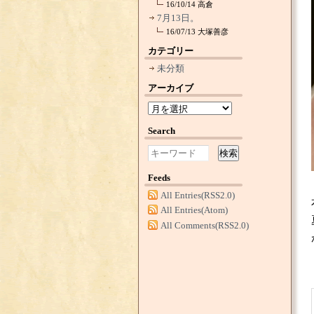
16/10/14
高倉
7月13日。
16/07/13
大塚善彦
カテゴリー
未分類
アーカイブ
Search
検索
Feeds
All Entries(RSS2.0)
All Entries(Atom)
All Comments(RSS2.0)