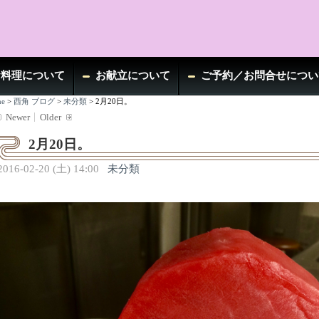
お料理について
お献立について
ご予約／お問合せについ
e
>
西角 ブログ
>
未分類
>
2月20日。
Newer
Older
2月20日。
2016-02-20 (土) 14:00
未分類