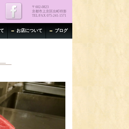
〒602-0823
京都市上京区出町枡形
TEL/FAX 075-241-1571
て
お店について
ブログ