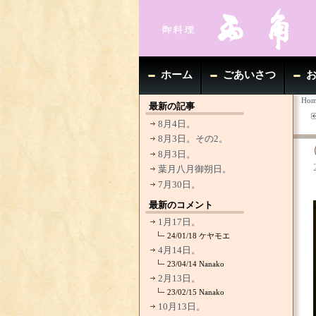
ホーム
ごあいさつ
Hom
最新の記事
8月4日。
8月3日。その2。
8月3日。
葉月八月御朔日。
7月30日。
最新のコメント
1月17日。
24/01/18
ケヤモエ
4月14日。
23/04/14
Nanako
2月13日。
23/02/15
Nanako
10月13日。