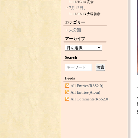
16/10/14
高倉
7月13日。
16/07/13
大塚善彦
カテゴリー
未分類
アーカイブ
Search
検索
Feeds
All Entries(RSS2.0)
All Entries(Atom)
All Comments(RSS2.0)