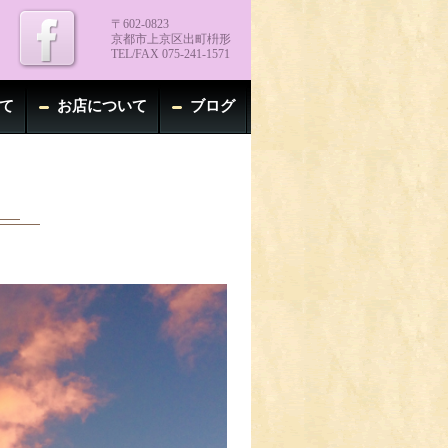
〒602-0823
京都市上京区出町枡形
TEL/FAX 075-241-1571
て
お店について
ブログ