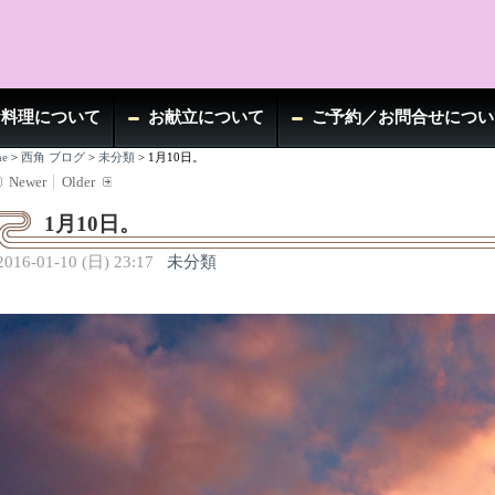
お料理について
お献立について
ご予約／お問合せについ
e
>
西角 ブログ
>
未分類
>
1月10日。
Newer
Older
1月10日。
2016-01-10 (日) 23:17
未分類