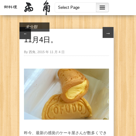
未分類
→
←
11月4日。
By 西角, 2015 年 11 月 4 日
昨今、最新の感覚のケーキ屋さんが数多くでき