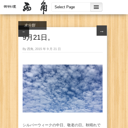
未分類
→
←
9月21日。
By 西角, 2015 年 9 月 21 日
シルバーウィークの中日、敬老の日。秋晴れで