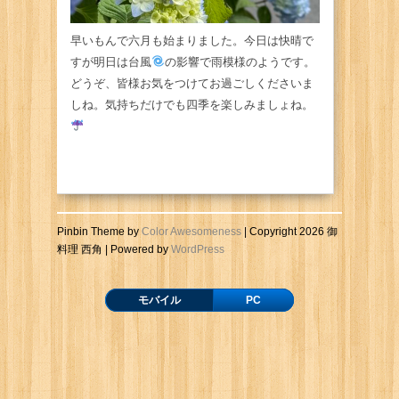
早いもんで六月も始まりました。今日は快晴で
すが明日は台風
の影響で雨模様のようです。
どうぞ、皆様お気をつけてお過ごしくださいま
しね。気持ちだけでも四季を楽しみましょね。
Pinbin Theme by
Color Awesomeness
| Copyright 2026 御
料理 西角 | Powered by
WordPress
モバイル
PC