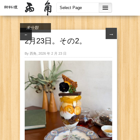
未分類
→
←
2月23日。その2。
By 西角, 2026 年 2 月 23 日