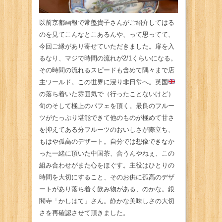
以前京都画報で常盤貴子さんがご紹介してはる
のを見てこんなとこあるんや、って思ってて、
今回ご縁があり寄せていただきました。扉を入
るなり、マジで時間の流れが2/1くらいになる。
その時間の流れるスピードも含めて隅々まで店
主ワールド。この世界に浸り非日常へ。英国
の落ち着いた雰囲気で（行ったことないけど）
旬のそして極上のパフェを頂く。最良のフルー
ツがたっぷり堪能できて他のものが極めて甘さ
を抑えてある分フルーツのおいしさが際立ち、
もはや孤高のデザート。自分では想像できなか
った一緒に頂いた中国茶、合うんやねぇ、この
組み合わせがまた心をほぐす。主役はひとりの
時間を大切にすること、そのお供に孤高のデザ
ートがあり落ち着く飲み物がある、のかな。銀
閣寺「かしはて」さん。静かな美味しさの大切
さを再確認させて頂きました。