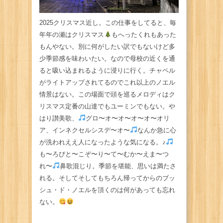
2025クリスマス近し。この仕事をしてると、毎
年年の瀬はクリスマス
もへったくれもあった
もんやない。別に何がしたい訳でもないけど多
少季節感を味わいたい。なので母校の近くを通
ると吸い込まれるように浸りに行く。チャペル
がライトアップされてるのでこれ以上のノエル
情景はない。この場面で頭を巡るメロディはク
リスマス定番の山達でもユーミンでもない。や
はり讃美歌、
グロ〜オ〜オ〜オ〜オ〜オリ
ア、インネクセルシスデ〜オ〜
なんか急に心
が洗われええ人になったような気になる。♪
も〜ろびと〜こぞ〜り〜て〜むか〜えま〜つ
れ〜
鼻歌混じり。季節を堪能、思いは満たさ
れる。そしてそしてもちろん帰ってからのブッ
シュ・ド・ノエルを頂くのは何があっても忘れ
ない。